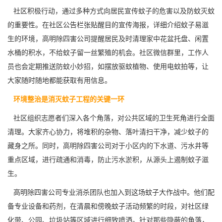
社区积极行动，通过多种方式向居民宣传蚊子的危害以及防蚊灭蚊
的重要性。在社区公告栏张贴醒目的宣传海报，详细介绍蚊子易滋
生的环境，高明除四害公司提醒居民及时清理家中花盆托盘、闲置
水桶的积水，不给蚊子留一丝繁殖的机会。社区微信群里，工作人
员也会定期推送防蚊小妙招，如摆放
驱蚊植物
、使用电蚊拍等，让
大家随时随地都能获取有用信息。
环境整治是消灭蚊子工程的关键一环
社区组织志愿者们深入各个角落，对公共区域的卫生死角进行全面
清理。大家齐心协力，将堆积的杂物、落叶清扫干净，
减少蚊子
的
藏身之所。同时，高明除四害公司对于小区内的下水道、污水井等
重点区域，进行疏通和消毒，防止污水淤积，从源头上遏制蚊子滋
生。
高明除四害公司专业消杀团队也加入到这场蚊子大作战中。他们配
备专业设备和药剂，在清晨和傍晚蚊子活动频繁的时段，对社区绿
化带、公园、垃圾站等区域进行细致喷洒。针对那些隐蔽的角落，