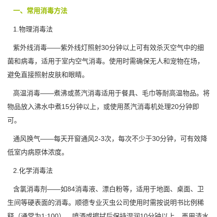
一、常用消毒方法
1.物理消毒法
紫外线消毒——紫外线灯照射30分钟以上可有效杀灭空气中的细
菌和病毒，适用于室内空气消毒。使用时需确保无人和宠物在场，
避免直接照射皮肤和眼睛。
高温消毒——煮沸或蒸汽消毒适用于餐具、毛巾等耐高温物品。将
物品放入沸水中煮15分钟以上，或使用蒸汽消毒机处理20分钟即
可。
通风换气——每天开窗通风2-3次，每次不少于30分钟，可有效降
低室内病原体浓度。
2.化学消毒法
含氯消毒剂——如84消毒液、漂白粉等，适用于地面、桌面、卫
生间等硬表面的消毒。顺德专业灭虫公司使用时需按说明书比例稀
释（通常为1:100），喷洒或擦拭后
保持湿润
10分钟以上，再用清水