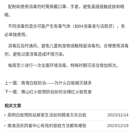
配制和使用消毒剂时需佩戴口罩、手套，避免直接接触皮肤和眼
睛。
不同消毒剂混合可能产生
有毒气体
（如84消毒液与洁厕灵），务
必单独使用。
消毒后及时通风，避免儿童和宠物误触残留消毒剂。合理使用消毒
剂，避免过度消毒造成
环境污染
。
每周至少进行一次全面环境消毒，特殊时期可适当增加频次。
上一篇：
南海白蚁防治——为什么白蚁越灭越多
下一篇：
佛山红火蚁预防站如何治理红火蚁危害
相关文章
高明白蚁预防站居家生活如何精准灭杀白蚁
2023/11/14
南海消杀四害中心有效的驱蚊方法都有哪些
2023/12/19