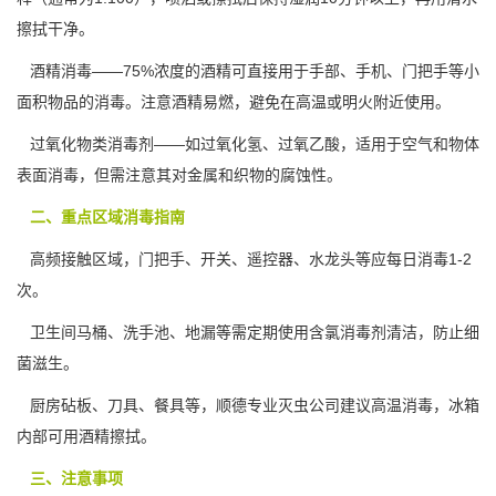
擦拭干净。
酒精消毒——75%浓度的酒精可直接用于手部、手机、门把手等小
面积物品的消毒。注意酒精易燃，避免在高温或明火附近使用。
过氧化物类消毒剂——如过氧化氢、过氧乙酸，适用于空气和物体
表面消毒，但需注意其对金属和织物的腐蚀性。
二、重点区域消毒指南
高频接触区域，门把手、开关、遥控器、水龙头等应每日消毒1-2
次。
卫生间马桶、洗手池、地漏等需定期使用含氯消毒剂清洁，防止细
菌滋生。
厨房砧板、刀具、餐具等，顺德专业灭虫公司建议高温消毒，冰箱
内部可用酒精擦拭。
三、注意事项