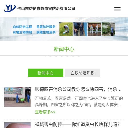
Toggl
navig
新闻中心
新闻中心
白蚁防治知识
顺德四害消杀公司教你怎么除四害，消杀四害方法引见
万物复苏，春意盎然，可四害也进入了生长繁衍的
高峰期，四害之所以称之为“害”，就是对人体安康
存在着要挟，四害是哪四害？顺德四害消杀公司教
查看更多>>
你怎样更好的除四害，四害消杀方法引见。
禅城害虫防控——你知道臭虫长啥样儿吗？