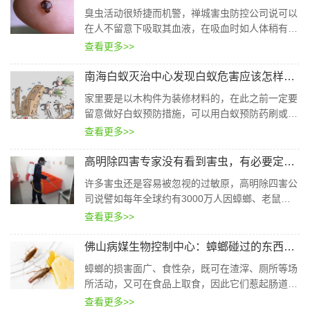
臭虫活动很矫捷而机警，禅城害虫防控公司说可以
在人不留意下吸取其血液，在吸血时如人体稍有移
动，即中止吸血，爬走而躲藏，臭虫每分钟能爬行
查看更多>>
1-1.25米。
南海白蚁灭治中心发现白蚁危害应该怎样灭白蚁
家里要是以木构件为装修材料的，在此之前一定要
留意做好白蚁预防措施，可以用白蚁预防药刷或者
喷洒在三夹板和木方上在安装，这样可以起到预防
查看更多>>
白蚁和灭白蚁的作用。
高明除四害专家没有看到害虫，有必要定期防治虫害吗？
许多害虫还是容易被忽视的过敏原，高明除四害公
司说譬如每年全球约有3000万人因蟑螂、老鼠等
害虫而诱发哮喘；每年全球有40余万人因蚊虫患疟
查看更多>>
疾死亡，其中大部分为五岁以下儿童。
佛山病媒生物控制中心：蟑螂碰过的东西绝对不能吃
蟑螂的损害面广、食性杂，既可在渣滓、厕所等场
所活动，又可在食品上取食，因此它们惹起肠道病
和寄生虫卵的传播不容无视。此外，蟑螂体液和粪
查看更多>>